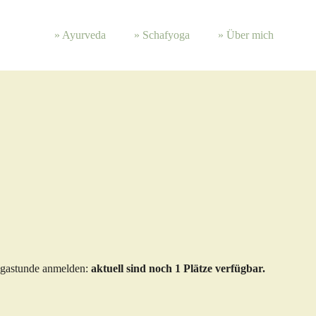
» Ayur­veda
» Schafyoga
» Über mich
Yogastunde anmelden:
aktuell sind noch 1 Plätze verfügbar.