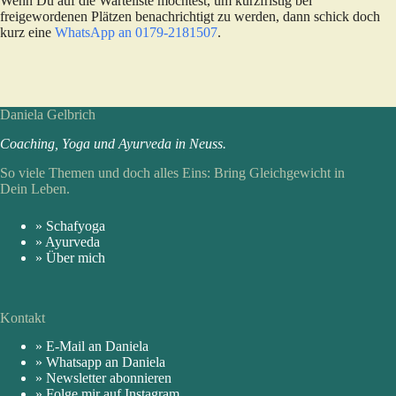
Wenn Du auf die Warteliste möchtest, um kurzfristig bei
freigewordenen Plätzen benachrichtigt zu werden, dann schick doch
kurz eine
WhatsApp an 0179-2181507
.
Daniela Gelbrich
Coaching, Yoga und Ayur­veda in Neuss.
So viele Themen und doch alles Eins: Bring Gleich­gewicht in
Dein Leben.
» Schafyoga
» Ayurveda
» Über mich
Kontakt
» E-Mail an Daniela
» Whatsapp an Daniela
» Newsletter abonnieren
» Folge mir auf Instagram